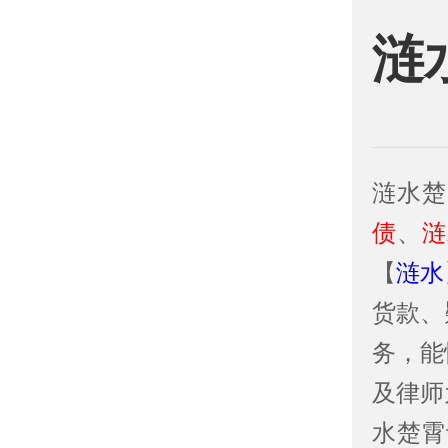
涟
涟水楚
债
、
涟
【
涟水
货款、
务，能
及律师
水楚霄