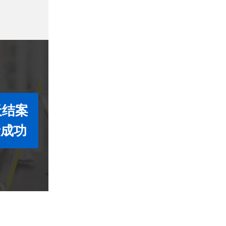
天结案
债成功