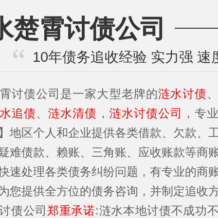
水楚霄讨债公司
10年债务追收经验 实力强 速
霄讨债公司是一家大型老牌的
涟水讨债
水追债
、
涟水清债
，
涟水讨债公司
，专
】地区个人和企业提供各类借款、欠款、
疑难债款、赖账、三角账、应收账款等商
快速处理各类债务纠纷问题，有专业的商
为您提供全方位的债务咨询，并制定追收
讨债公司
郑重承诺
:涟水本地讨债不成功