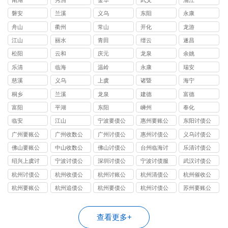
磐安
兰溪
义乌
东阳
永康
舟山
衢州
常山
开化
龙游
江山
丽水
青田
缙云
遂昌
松阳
云和
庆元
龙泉
余姚
乐清
临海
温岭
永康
瑞安
慈溪
义乌
上虞
诸暨
海宁
桐乡
兰溪
龙泉
建德
富德
富阳
平湖
东阳
嵊州
奉化
临安
江山
宁波要债公
惠州要账公
东阳讨债公
司
司
司
广州要账公
广州收数公
广州讨债公
惠州讨债公
义乌讨债公
司
司
司
司
司
佛山要账公
中山收数公
佛山讨债公
台州临海讨
乐清讨债公
司
司
司
债公司
司
绍兴上虞讨
宁波讨债公
深圳讨债公
宁波讨债服
武汉讨债公
债公司
司
司
务
司
杭州讨债公
杭州收债公
杭州讨账公
杭州清债公
杭州催收公
司
司
司
司
司
杭州要账公
杭州追债公
杭州要债公
杭州讨债公
苏州要账公
司
司
司
司
司
查看更多+