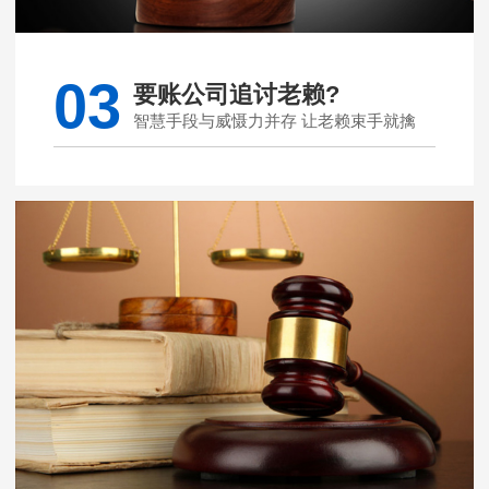
03
要账公司追讨老赖?
智慧手段与威慑力并存 让老赖束手就擒