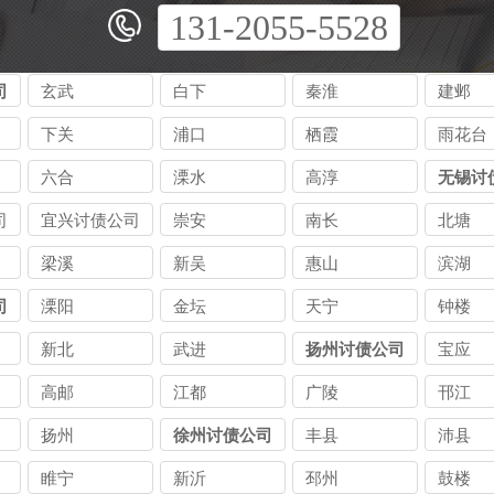
131-2055-5528
司
玄武
白下
秦淮
建邺
下关
浦口
栖霞
雨花台
六合
溧水
高淳
无锡讨
司
宜兴讨债公司
崇安
南长
北塘
梁溪
新吴
惠山
滨湖
司
溧阳
金坛
天宁
钟楼
新北
武进
扬州讨债公司
宝应
高邮
江都
广陵
邗江
扬州
徐州讨债公司
丰县
沛县
睢宁
新沂
邳州
鼓楼