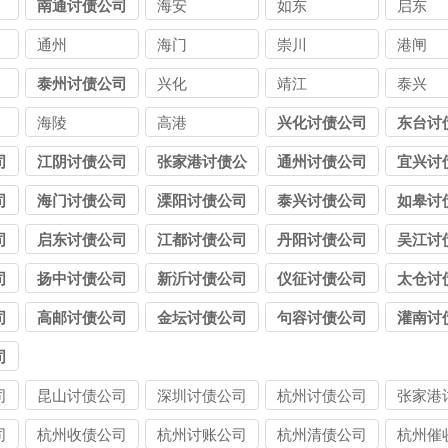
南通讨债公司
海安
如东
启东
通州
海门
崇川
港闸
泰州讨债公司
兴化
靖江
泰兴
海陵
高港
兴化讨债公司
东台讨
司
江阴讨债公司
张家港讨债公
通州讨债公司
宜兴讨
司
司
海门讨债公司
溧阳讨债公司
泰兴讨债公司
如皋讨
司
启东讨债公司
江都讨债公司
丹阳讨债公司
吴江讨
司
扬中讨债公司
新沂讨债公司
仪征讨债公司
太仓讨
司
高邮讨债公司
金坛讨债公司
句容讨债公司
灌南讨
司
司
昆山讨债公司
深圳讨债公司
杭州讨债公司
张家港
司
司
杭州收债公司
杭州讨账公司
杭州清债公司
杭州催