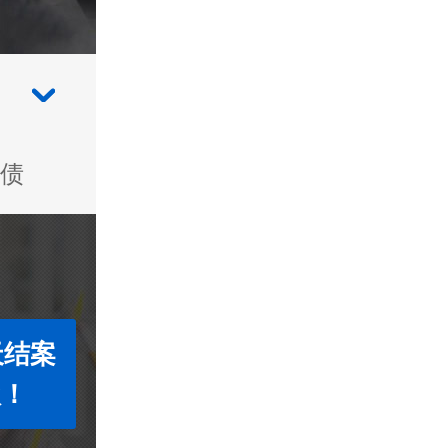
债
天结案
款！