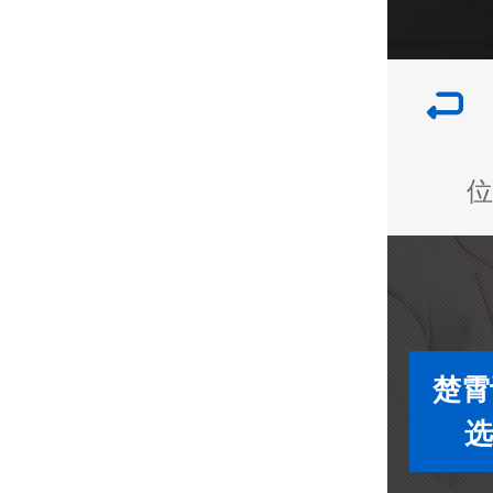
位
楚霄
选