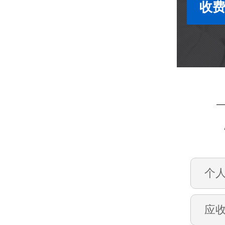
收费
个
应