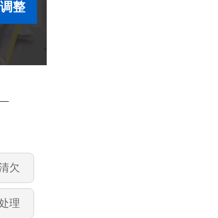
度调整
账
清欠
处理