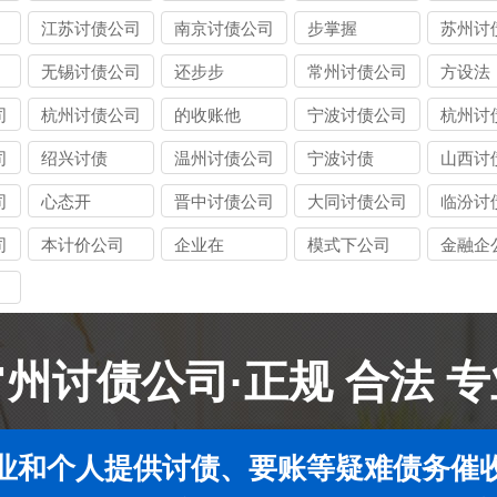
江苏讨债公司
南京讨债公司
步掌握
苏州讨
无锡讨债公司
还步步
常州讨债公司
方设法
司
杭州讨债公司
的收账他
宁波讨债公司
杭州讨
司
绍兴讨债
温州讨债公司
宁波讨债
山西讨
司
心态开
晋中讨债公司
大同讨债公司
临汾讨
司
本计价公司
企业在
模式下公司
金融企
常州讨债公司·正规 合法 专
业和个人提供讨债、要账等疑难债务催