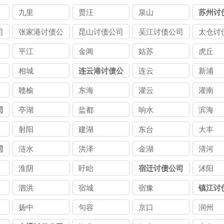
九里
贾汪
泉山
苏州讨
司
张家港讨债公
昆山讨债公司
吴江讨债公司
太仓讨
司
平江
金阊
姑苏
虎丘
相城
连云港讨债公
连云
新浦
司
赣榆
东海
灌云
灌南
司
亭湖
盐都
响水
滨海
射阳
建湖
东台
大丰
司
涟水
洪泽
金湖
清河
淮阴
盱眙
宿迁讨债公司
沭阳
泗洪
宿城
宿豫
镇江讨
扬中
句容
京口
润州